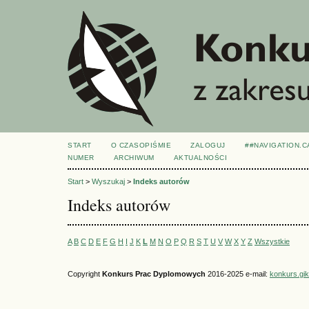
START
O CZASOPIŚMIE
ZALOGUJ
##NAVIGATION.
NUMER
ARCHIWUM
AKTUALNOŚCI
Start
>
Wyszukaj
>
Indeks autorów
Indeks autorów
A
B
C
D
E
F
G
H
I
J
K
L
M
N
O
P
Q
R
S
T
U
V
W
X
Y
Z
Wszystkie
Copyright
Konkurs Prac Dyplomowych
2016-2025 e-mail:
konkurs.gi