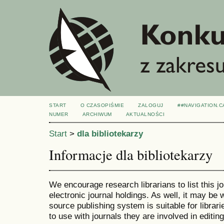
START
O CZASOPIŚMIE
ZALOGUJ
##NAVIGATION.
NUMER
ARCHIWUM
AKTUALNOŚCI
Start
>
dla bibliotekarzy
Informacje dla bibliotekarzy
We encourage research librarians to list this jo
electronic journal holdings. As well, it may be w
source publishing system is suitable for librari
to use with journals they are involved in editin