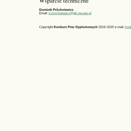
Wsparcie techniczne
Dominik Próchniewicz
Email:
d.prochniewicz@gik.pw.edu.pl
Copyright
Konkurs Prac Dyplomowych
2016-2025 e-mail:
kon