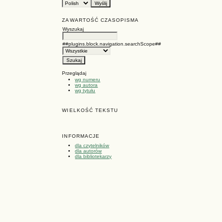
ZAWARTOŚĆ CZASOPISMA
Wyszukaj
##plugins.block.navigation.searchScope##
Przeglądaj
wg numeru
wg autora
wg tytułu
WIELKOŚĆ TEKSTU
INFORMACJE
dla czytelników
dla autorów
dla bibliotekarzy