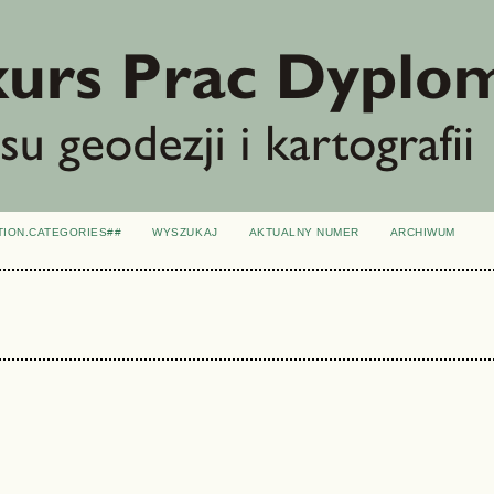
TION.CATEGORIES##
WYSZUKAJ
AKTUALNY NUMER
ARCHIWUM