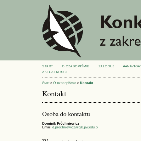
START
O CZASOPIŚMIE
ZALOGUJ
##NAVIGA
AKTUALNOŚCI
Start
>
O czasopiśmie
>
Kontakt
Kontakt
Osoba do kontaktu
Dominik Próchniewicz
Email:
d.prochniewicz@gik.pw.edu.pl